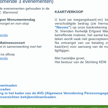
komende 3 evenementen)
 de evenementen gehouden in de
KAARTVERKOOP
82, Warmond
.
pen Monumentendag
U kunt uw toegangskaart(-en) bes
norgel en non-stop
verschuldigde bedrag (zie hiern
"Nieuws"
) op onze bankrekening
St. Vrienden Kerkelijk Erfgoed W
genda
betreffende matinee, het aantal k
teken wordt vaak niet geaccepteerd
Matineeconcert
Na ontvangst van uw betaling zu
t in samenwerking met het
kaart(en) voor aanvang van de mat
m
ligt/liggen.
 na afloop
genda
Met hartelijke groet,
Het bestuur van de Stichting KEW
downloaden
loaden
ring in het kader van de AVG (Algemene Verordening Persoonsge
roverzichten bekijken/downloaden
.