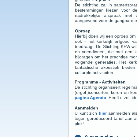
De stichting zal in samenspr
bestemmingen kiezen voor de 
nadrukkelijke afspraak met
aangewend voor de gangbare exp
Oproep
Hierbij doen wij een oproep om
ook - het kerkelijk erfgoed 
toedraagt. De Stichting KEW wi
en vriendinnen, die met een kl
bijdragen om het prachtige mon
volgende generaties. Het ke
fantastische akoestiek biede
culturele activiteiten.
Programma - Activiteiten
De stichting organiseert regel
(orgel-)concerten, koren en k
pagina Agenda
. Heeft u zelf i
Aanmelden
U kunt zich
hier
aanmelden als 
tegen gereduceerd tarief aan a
plek!