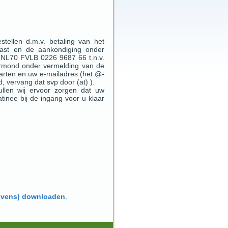
tellen d.m.v. betaling van het
aast en de aankondiging onder
 NL70 FVLB 0226 9687 66 t.n.v.
armond onder vermelding van de
aarten en uw e-mailadres (het @-
, vervang dat svp door (at) ).
llen wij ervoor zorgen dat uw
inee bij de ingang voor u klaar
gevens) downloaden
.