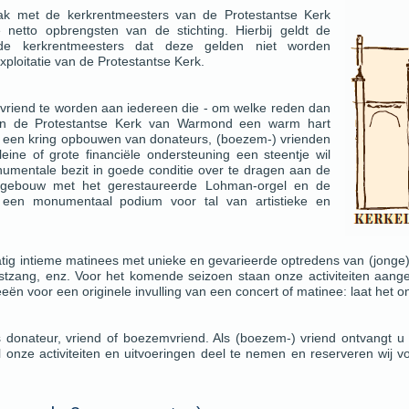
aak met de kerkrentmeesters van de Protestantse Kerk
netto opbrengsten van de stichting. Hierbij geldt de
 de kerkrentmeesters dat deze gelden niet worden
loitatie van de Protestantse Kerk.
 vriend te worden aan iedereen die - om welke reden dan
van de Protestantse Kerk van Warmond een warm hart
l een kring opbouwen van donateurs, (boezem-) vrienden
eine of grote financiële ondersteuning een steentje wil
umentale bezit in goede conditie over te dragen aan de
rkgebouw met het gerestaureerde Lohman-orgel en de
n een monumentaal podium voor tal van artistieke en
matig intieme matinees met unieke en gevarieerde optredens van (jong
erstzang, enz. Voor het komende seizoen staan onze activiteiten aa
deeën voor een originele invulling van een concert of matinee: laat het 
donateur, vriend of boezemvriend. Als (boezem-) vriend ontvangt u 
l onze activiteiten en uitvoeringen deel te nemen en reserveren wij 