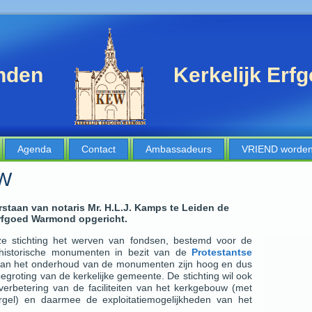
enden
Kerkelijk Er
Agenda
Contact
Ambassadeurs
VRIEND worde
EW
rstaan van notaris Mr. H.L.J. Kamps te Leiden de
Erfgoed Warmond opgericht.
e stichting het werven van fondsen, bestemd voor de
rhistorische monumenten in bezit van de
Protestantse
van het onderhoud van de monumenten zijn hoog en dus
begroting van de kerkelijke gemeente. De stichting wil ook
erbetering van de faciliteiten van het kerkgebouw (met
gel) en daarmee de exploitatiemogelijkheden van het