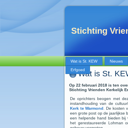
Stichting Vri
Wat is St. KEW
Nieuws
Erfgoed
Wat is St. K
Op 22 februari 2018 is ten ove
Stichting Vrienden Kerkelijk 
De oprichters beogen met dez
instandhouding van de cultuu
Kerk te Warmond
. De kosten 
een grote post op de jaarlijkse 
een helpende hand bieden bij v
het gerestaureerde Lohman or
gebouw vergroten.