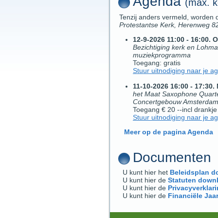
Agenda
(max. 
Tenzij anders vermeld, worden
Protestantse Kerk, Herenweg 
12-9-2026 11:00
- 16:00
.
O
Bezichtiging kerk en Lohma
muziekprogramma
Toegang: gratis
Stuur uitnodiging naar je a
11-10-2026 16:00
- 17:30
.
het Maat Saxophone Quarte
Concertgebouw Amsterda
Toegang € 20 --incl drankje
Stuur uitnodiging naar je a
Meer op de pagina Agenda
Documenten
U kunt hier het
Beleidsplan 
U kunt hier de
Statuten down
U kunt hier de
Privacyverkla
U kunt hier de
Financiële Jaa